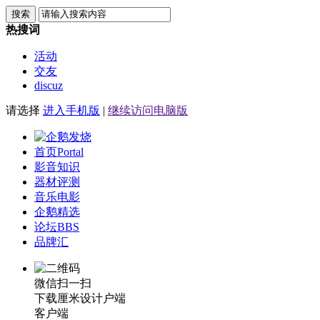
搜索
热搜词
活动
交友
discuz
请选择
进入手机版
|
继续访问电脑版
首页
Portal
影音知识
器材评测
音乐电影
企鹅精选
论坛
BBS
品牌汇
微信扫一扫
下载厘米设计户端
客户端