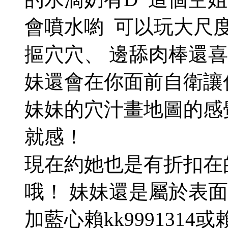
會噴水喲 可以玩大尺度
摳穴穴、 邊舔肉棒還
妹還會在你面前自衛讓
妹妹的穴汁畫地圖的感
就感！
現在約她也是有折扣在
哦！ 妹妹還是屬於表
加藍心賴kk9991314或賴