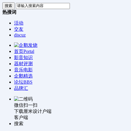
搜索
热搜词
活动
交友
discuz
首页
Portal
影音知识
器材评测
音乐电影
企鹅精选
论坛
BBS
品牌汇
微信扫一扫
下载厘米设计户端
客户端
搜索