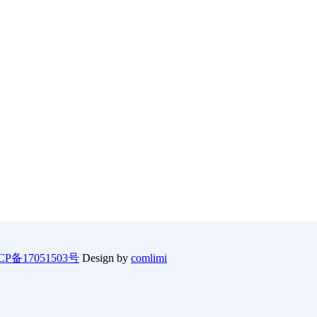
CP备17051503号
Design by
comlimi