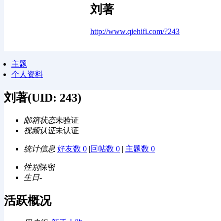
刘著
http://www.qiehifi.com/?243
主题
个人资料
刘著
(UID: 243)
邮箱状态
未验证
视频认证
未认证
统计信息
好友数 0
|
回帖数 0
|
主题数 0
性别
保密
生日
-
活跃概况