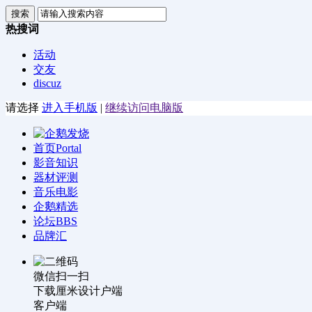
搜索
热搜词
活动
交友
discuz
请选择
进入手机版
|
继续访问电脑版
首页
Portal
影音知识
器材评测
音乐电影
企鹅精选
论坛
BBS
品牌汇
微信扫一扫
下载厘米设计户端
客户端