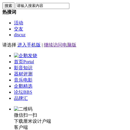
搜索
热搜词
活动
交友
discuz
请选择
进入手机版
|
继续访问电脑版
首页
Portal
影音知识
器材评测
音乐电影
企鹅精选
论坛
BBS
品牌汇
微信扫一扫
下载厘米设计户端
客户端