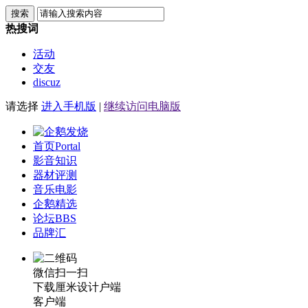
搜索
热搜词
活动
交友
discuz
请选择
进入手机版
|
继续访问电脑版
首页
Portal
影音知识
器材评测
音乐电影
企鹅精选
论坛
BBS
品牌汇
微信扫一扫
下载厘米设计户端
客户端