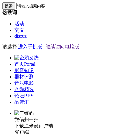
搜索
热搜词
活动
交友
discuz
请选择
进入手机版
|
继续访问电脑版
首页
Portal
影音知识
器材评测
音乐电影
企鹅精选
论坛
BBS
品牌汇
微信扫一扫
下载厘米设计户端
客户端